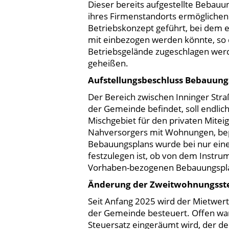
Dieser bereits aufgestellte Bebauu
ihres Firmenstandorts ermögliche
Betriebskonzept geführt, bei dem e
mit einbezogen werden könnte, so
Betriebsgelände zugeschlagen werd
geheißen.
Aufstellungsbeschluss Bebauungs
Der Bereich zwischen Inninger Stra
der Gemeinde befindet, soll endli
Mischgebiet für den privaten Mitei
Nahversorgers mit Wohnungen, bep
Bebauungsplans wurde bei nur ein
festzulegen ist, ob von dem Instr
Vorhaben-bezogenen Bebauungspla
Änderung der Zweitwohnungsst
Seit Anfang 2025 wird der Mietwer
der Gemeinde besteuert. Offen war
Steuersatz eingeräumt wird, der de