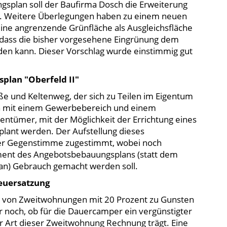
ngsplan soll der Baufirma Dosch die Erweiterung
n. Weitere Überlegungen haben zu einem neuen
ine angrenzende Grünfläche als Ausgleichsfläche
 dass die bisher vorgesehene Eingrünung dem
en kann. Dieser Vorschlag wurde einstimmig gut
plan "Oberfeld II"
ße und Keltenweg, der sich zu Teilen im Eigentum
ch mit einem Gewerbebereich und einem
gentümer, mit der Möglichkeit der Errichtung eines
lant werden. Der Aufstellung dieses
er Gegenstimme zugestimmt, wobei noch
ument des Angebotsbebauungsplans (statt dem
n) Gebrauch gemacht werden soll.
euersatzung
t von Zweitwohnungen mit 20 Prozent zu Gunsten
 noch, ob für die Dauercamper ein vergünstigter
r Art dieser Zweitwohnung Rechnung trägt. Eine